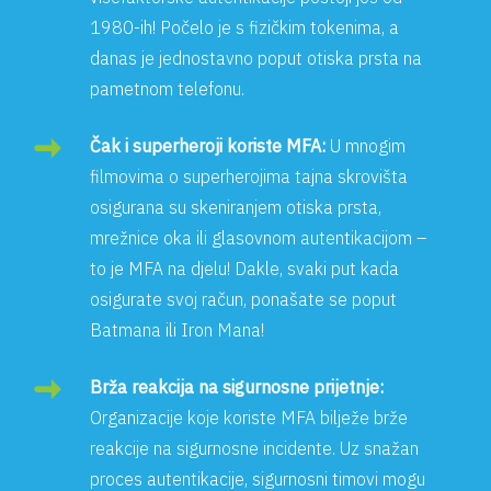
1980-ih! Počelo je s fizičkim tokenima, a
danas je jednostavno poput otiska prsta na
pametnom telefonu.
Čak i superheroji koriste MFA:
U mnogim
filmovima o superherojima tajna skrovišta
osigurana su skeniranjem otiska prsta,
mrežnice oka ili glasovnom autentikacijom –
to je MFA na djelu! Dakle, svaki put kada
osigurate svoj račun, ponašate se poput
Batmana ili Iron Mana!
Brža reakcija na sigurnosne prijetnje:
Organizacije koje koriste MFA bilježe brže
reakcije na sigurnosne incidente. Uz snažan
proces autentikacije, sigurnosni timovi mogu